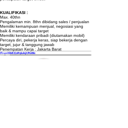
KUALIFIKASI :
Max. 40thn
Pengalaman min. 8thn dibidang sales / penjualan
Memiliki kemampuan menjual, negosiasi yang
baik & mampu capai target
Memiliki kendaraan pribadi (diutamakan mobil)
Percaya diri, pekerja keras, siap bekerja dengan
target, jujur & tanggung jawab
Penempatan Kerja : Jakarta Barat
ISI FORMULIR & AJUKAN
Download Company Profile